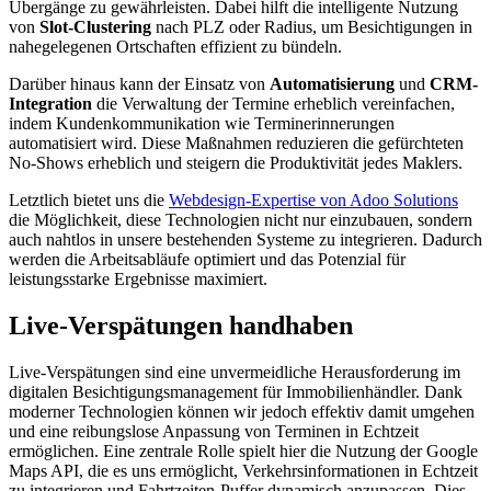
Übergänge zu gewährleisten. Dabei hilft die intelligente Nutzung
von
Slot-Clustering
nach PLZ oder Radius, um Besichtigungen in
nahegelegenen Ortschaften effizient zu bündeln.
Darüber hinaus kann der Einsatz von
Automatisierung
und
CRM-
Integration
die Verwaltung der Termine erheblich vereinfachen,
indem Kundenkommunikation wie Terminerinnerungen
automatisiert wird. Diese Maßnahmen reduzieren die gefürchteten
No-Shows erheblich und steigern die Produktivität jedes Maklers.
Letztlich bietet uns die
Webdesign-Expertise von Adoo Solutions
die Möglichkeit, diese Technologien nicht nur einzubauen, sondern
auch nahtlos in unsere bestehenden Systeme zu integrieren. Dadurch
werden die Arbeitsabläufe optimiert und das Potenzial für
leistungsstarke Ergebnisse maximiert.
Live-Verspätungen handhaben
Live-Verspätungen sind eine unvermeidliche Herausforderung im
digitalen Besichtigungsmanagement für Immobilienhändler. Dank
moderner Technologien können wir jedoch effektiv damit umgehen
und eine reibungslose Anpassung von Terminen in Echtzeit
ermöglichen. Eine zentrale Rolle spielt hier die Nutzung der Google
Maps API, die es uns ermöglicht, Verkehrsinformationen in Echtzeit
zu integrieren und Fahrtzeiten-Puffer dynamisch anzupassen. Dies