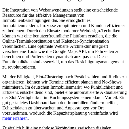
Die Integration von Webanwendungen stellt eine entscheidende
Ressource für das effektive Management von
Immobilienbesichtigungen dar. Sie ermöglicht es
Immobilienmaklern, Prozesse zu optimieren und Kunden effizienter
zu bedienen. Durch den Einsatz moderner Webdesign-Techniken
können wir eine benutzerfreundliche Plattform erstellen, die die
Online-Terminkoordination und Kalender-Synchronisation
vereinfachen. Eine optimale Website-Architektur integriert
verschiedene Tools wie die Google Maps API, um Fahrzeiten zu
berechnen und Pufferzeiten dynamisch anzupassen. Diese
Funktionalitäten sind essenziell, um das Besichtigungsmanagement
zu revolutionieren.
Mit der Fähigkeit, Slot-Clustering nach Postleitzahlen und Radius zu
organisieren, können wir Termine effizient planen und No-Shows
minimieren. Im deutschen Immobilienmarkt, wo Pünktlichkeit und
Effizienz entscheidend sind, bietet eine automatisierte Aktualisierung
der Slot-Verfügbarkeit im Buchungssystem einen klaren Vorteil. Ein
gut gestaltetes Dashboard kann den Immobilienhändlern helfen,
Echtzeitdaten zu überwachen und Anpassungen vor Ort
vorzunehmen, wodurch die Kapazitätsplanung vereinfacht wird
mehr erfahren
.
Zusätzlich hilft eine nahtlose Verbindung zwischen digitalen