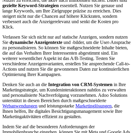
Nutzer zu erreichen, die aktiv nach Immobilien suchen. Dabei sind
gezielte Keyword-Strategien
essentiell. Nutzen Sie genaue und
lange Keywords, um Ihre Zielgruppe präzise zu erreichen. Dies
steigert nicht nur die Chancen auf höhere Klickraten, sondern
verbessert auch die Anzeigerelevanz und senkt die Kosten pro
Klick.
Verlassen Sie sich nicht nur auf statische Anzeigen, sondern nutzen
Sie
dynamische Anzeigentexte
und -bilder, um die User-Ansprache
zu personalisieren. So können Sie maßgeschneiderte Inhalte bieten,
die auf das Verhalten Ihrer Interessenten abgestimmt sind. Ein
weiterer wesentlicher Aspekt ist das A/B-Testing. Testen Sie
verschiedene Anzeigenvarianten, erstellen Sie ansprechende Call-to-
Actions und nutzen Sie die gewonnenen Daten zur kontinuierlichen
Optimierung Ihrer Kampagnen.
Denken Sie auch an die
Integration von CRM-Systemen
in Ihre
Marketingstrategie, um Kundeninteraktionen nahtlos zu verwalten
und personalisierte Nachverfolgung vorzunehmen. Adoo Solutions
unterstützt in diesen Bereichen durch maßgeschneiderte
Webanwendungen
und leistungsstarke
Marketinglösungen
, die
Ihnen helfen, Ihr digitales Besichtigungsmanagement sowie Ihre
Marketingaktivitäten effizient zu gestalten.
Indem Sie auf die besonderen Anforderungen der
Immobilienbranche eingehen, können Sie mit Meta und Google Ads