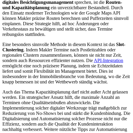
digitales Besichtigungsmanagement
sprechen, ist die
Routen-
und Kapazitätsplanung
ein unverzichtbarer Bestandteil. Durch
den Einsatz moderner Technologien wie der Google Maps API
können Makler präzise Routen berechnen und Pufferzeiten sinnvoll
einplanen. Diese Strategie hilft, ad hoc Änderungen oder
Verkehrsstaus zu bewältigen und stellt sicher, dass Termine
reibungslos stattfinden.
Eine besonders sinnvolle Methode in diesem Kontext ist das
Slot-
Clustering
. Indem Makler Termine nach Postleitzahlen oder
regionalen Clustern zusammenfassen, können sie nicht nur Zeit,
sondern auch Ressourcen effizienter nutzen. Die
API-Integration
ermöglicht eine noch präzisere Planung, indem sie Echtzeitdaten
liefert und somit Flexibilität im Management bietet. Dies ist
insbesondere in der Immobilienbranche von Bedeutung, wo die Zeit
knapp bemessen ist und der Wettbewerb ständig wächst.
Auch das Thema Kapazitätsplanung darf nicht außer Acht gelassen
werden. Ein strategischer Ansatz hilft, die maximale Anzahl an
Terminen ohne Qualitätseinbußen abzuwickeln. Die
Implementierung solcher digitaler Werkzeuge trägt maßgeblich zur
Reduzierung von No-Shows bei und stärkt die Kundenbindung. Die
Digitalisierung und Automatisierung solcher Prozesse nicht nur die
Effizienz, sondern auch die Qualität der Kundeninteraktion
nachhaltig verbessert. Weitere nützliche Tipps zur Automatisierung