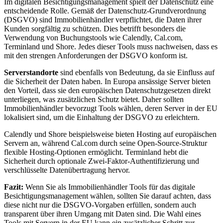
Im digitalen Besichtigungsmanagement spielt der Datenschutz eine
entscheidende Rolle. Gemäß der Datenschutz-Grundverordnung
(DSGVO) sind Immobilienhändler verpflichtet, die Daten ihrer
Kunden sorgfältig zu schützen. Dies betrifft besonders die
Verwendung von Buchungstools wie Calendly, Cal.com,
Terminland und Shore. Jedes dieser Tools muss nachweisen, dass es
mit den strengen Anforderungen der DSGVO konform ist.
Serverstandorte
sind ebenfalls von Bedeutung, da sie Einfluss auf
die Sicherheit der Daten haben. In Europa ansässige Server bieten
den Vorteil, dass sie den europäischen Datenschutzgesetzen direkt
unterliegen, was zusätzlichen Schutz bietet. Daher sollten
Immobilienhändler bevorzugt Tools wählen, deren Server in der EU
lokalisiert sind, um die Einhaltung der DSGVO zu erleichtern.
Calendly und Shore beispielsweise bieten Hosting auf europäischen
Servern an, während Cal.com durch seine Open-Source-Struktur
flexible Hosting-Optionen ermöglicht. Terminland hebt die
Sicherheit durch optionale Zwei-Faktor-Authentifizierung und
verschlüsselte Datenübertragung hervor.
Fazit:
Wenn Sie als Immobilienhändler Tools für das digitale
Besichtigungsmanagement wählen, sollten Sie darauf achten, dass
diese nicht nur die DSGVO-Vorgaben erfüllen, sondern auch
transparent über ihren Umgang mit Daten sind. Die Wahl eines
Tools mit Servern in der EU kann ein zusätzlicher Schritt zur